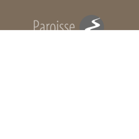
Paroisse réformée de Rondchâtel
Rue du Collège 12
2603 Péry (BE)
Suisse
Verantwortlich für diese Seite:
Claire-Lise Bourquin
Bereitgestellt:
05.01.2026
Datenschutz
| aktualisiert mit
kirchenweb.ch