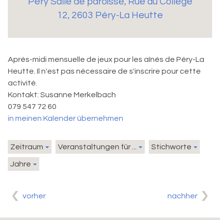
Péry Salle de paroisse
,
Rue du Collège
12, 2603 Péry-La Heutte
Après-midi mensuelle de jeux pour les aînés de Péry-La
Heutte. Il n'est pas nécessaire de s'inscrire pour cette
activité.
Kontakt:
Susanne Merkelbach
079 547 72 60
in meinen Kalender übernehmen
Zeitraum
Veranstaltungen für ...
Stichworte
Jahre
vorher
nachher