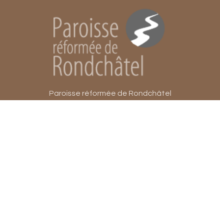
Paroisse réformée de Rondchâtel
Rue du Collège 12
2603 Péry (BE)
Suisse
Verantwortlich für diese Seite:
Anne Noverraz
Bereitgestellt:
20.02.2025
Datenschutz
| aktualisiert mit
kirchenweb.ch