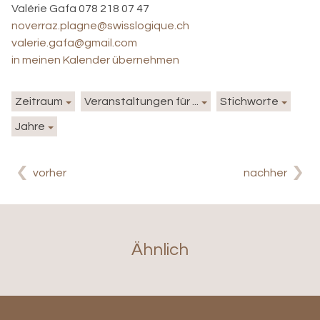
Valérie Gafa 078 218 07 47
noverraz.plagne@swisslogique.ch
valerie.gafa@gmail.com
in meinen Kalender übernehmen
Zeitraum
Veranstaltungen für ...
Stichworte
Jahre
vorher
nachher
Ähnlich