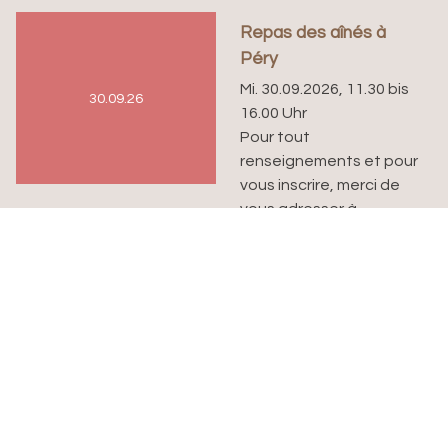
Repas des aînés à
Péry
Mi. 30.09.2026, 11.30 bis
30.09.26
16.00 Uhr
Pour tout
renseignements et pour
vous inscrire, merci de
vous adresser à
Garance Wermeille au
032 485 10 27 ou par
whatsapp au 077 522 82
65.
Repas mensuel des
aînés de Péry-La Heutte
à la salle de paroisse de
Péry. Il est nécessaire de
s’inscrire...