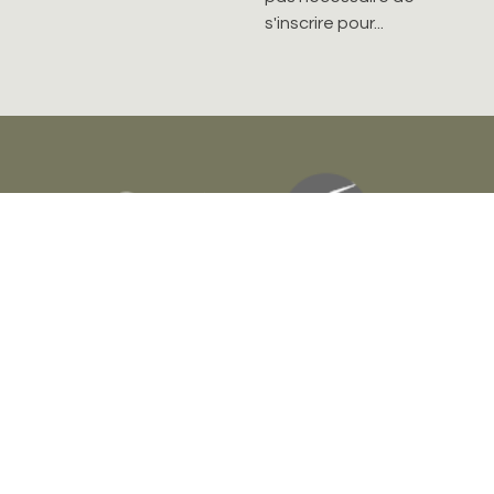
s'inscrire pour...
Paroisse réformée de Rondchâtel
Rue du Collège 12
2603 Péry (BE)
Suisse