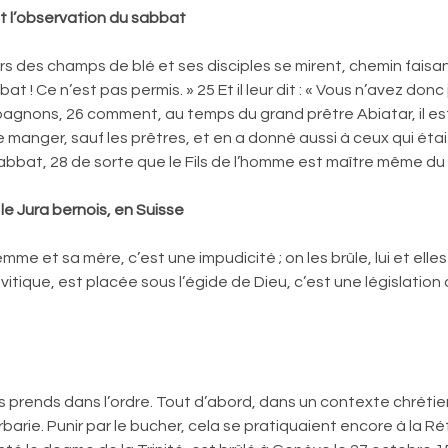
et l’observation du sabbat
rs des champs de blé et ses disciples se mirent, chemin faisant
bat ! Ce n’est pas permis. » 25 Et il leur dit : « Vous n’avez donc 
compagnons, 26 comment, au temps du grand prêtre Abiatar, il e
manger, sauf les prêtres, et en a donné aussi à ceux qui étaient 
abbat, 28 de sorte que le Fils de l’homme est maître même du
e Jura bernois, en Suisse
 sa mère, c’est une impudicité ; on les brûle, lui et elles ; a
 Lévitique, est placée sous l’égide de Dieu, c’est une législation
es prends dans l’ordre. Tout d’abord, dans un contexte chrét
rbarie. Punir par le bucher, cela se pratiquaient encore à la 