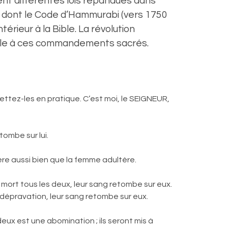
nt différentes lois répandues dans
, dont le Code d’Hammurabi (vers 1750
ntérieur à la Bible. La révolution
servile à ces commandements sacrés.
mettez-les en pratique. C’est moi, le SEIGNEUR,
tombe sur lui.
re aussi bien que la femme adultère.
mort tous les deux, leur sang retombe sur eux.
a dépravation, leur sang retombe sur eux.
x est une abomination ; ils seront mis à