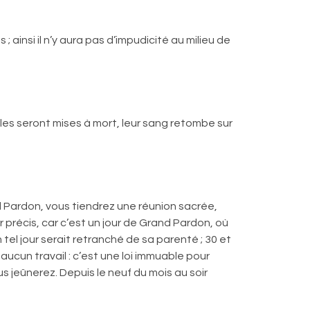
ainsi il n’y aura pas d’impudicité au milieu de
les seront mises à mort, leur sang retombe sur
nd Pardon, vous tiendrez une réunion sacrée,
précis, car c’est un jour de Grand Pardon, où
 tel jour serait retranché de sa parenté ; 30 et
 aucun travail : c’est une loi immuable pour
s jeûnerez. Depuis le neuf du mois au soir