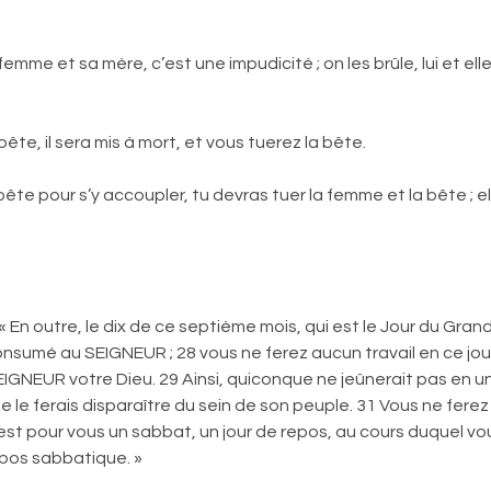
et sa mère, c’est une impudicité ; on les brûle, lui et elles ; 
e, il sera mis à mort, et vous tuerez la bête.
 pour s’y accoupler, tu devras tuer la femme et la bête ; el
« En outre, le dix de ce septième mois, qui est le Jour du Gra
sumé au SEIGNEUR ; 28 vous ne ferez aucun travail en ce jour 
SEIGNEUR votre Dieu. 29 Ainsi, quiconque ne jeûnerait pas en un
 je le ferais disparaître du sein de son peuple. 31 Vous ne ferez
est pour vous un sabbat, un jour de repos, au cours duquel vou
epos sabbatique. »