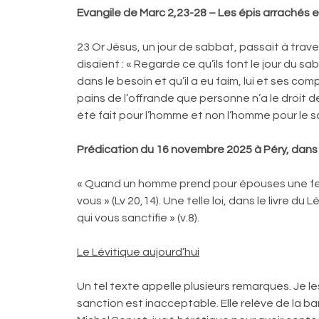
Evangile de Marc 2,23-28 – Les épis arrachés 
23 Or Jésus, un jour de sabbat, passait à trave
disaient : « Regarde ce qu’ils font le jour du sab
dans le besoin et qu’il a eu faim, lui et ses 
pains de l’offrande que personne n’a le droit de 
été fait pour l’homme et non l’homme pour le s
Prédication du 16 novembre 2025 à Péry, dans l
« Quand un homme prend pour épouses une femme et
vous » (Lv 20,14). Une telle loi, dans le livre du
qui vous sanctifie » (v.8).
Le Lévitique aujourd’hui
Un tel texte appelle plusieurs remarques. Je l
sanction est inacceptable. Elle relève de la ba