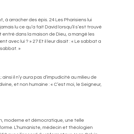
, à arracher des épis. 24 Les Pharisiens lui
jamais lu ce qu’a fait David lorsqu’il s’est trouvé
st entré dans la maison de Dieu, a mangé les
avec lui ? » 27 Et il leur disait : « Le sabbat a
 sabbat. »
insi il n’y aura pas d’impudicité au milieu de
 divine, et non humaine : « C’est moi, le Seigneur,
ien, moderne et démocratique, une telle
Réforme. L’humaniste, médecin et théologien